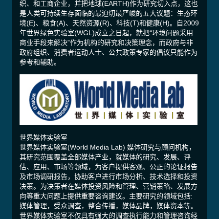
织、和工商企业，并把地球(EARTH)作为研究切入点，这也
是人类可持续生存面临的最迫切最严峻的五大议题：生态环
境(E)、粮食(A)、天然资源(R)、科技(T)和健康(H)。自2009
年世界绿色实验室(WGL)成立之日起，就把“环境问题采用
商业手段来解决”作为机构的研究和决策理念，而政府与非
政府组织、消费者运动人士、公共政策专家的倡议只能作为
参考和辅助。
世界媒体实验室
世界媒体实验室(World Media Lab) 媒体研究与顾问机构，
其研究范围覆盖全部媒体产业，就媒体的研究、发展、评
估、应用、市场等领域，为客户提供客观、公正的论证报告
及市场调研报告，协助客户进行市场分析、技术选择和投资
决策。为决策者在媒体投资风险和管理、营销策略、发展方
向等重大问题上提供重要咨询建议。主要研究的领域包括:
媒体管理，受众调查，整合传播，媒体品牌，媒体资本等。
世界媒体实验室不仅具有强大的调查执行能力和管理咨询经